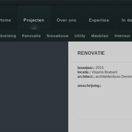
Home
Projecten
Over ons
Expertise
In de
tbreiding
Renovatie
Nieuwbouw
Utility
Meubilair
Interieur
 aanbouw
RENOVATIE
bouwjaar.:
2015
locatie.:
Vlaams Brabant
architect.:
architektenburo Deven
omschrijving.: