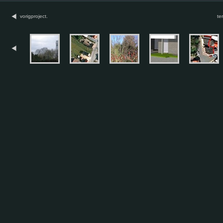
vorigproject.
te