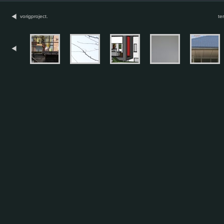
vorigproject.
te