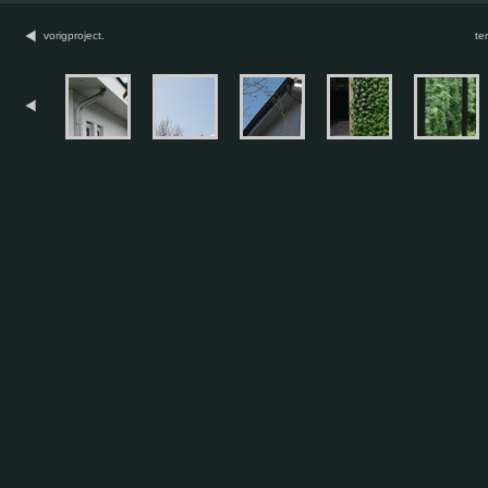
vorigproject.
te