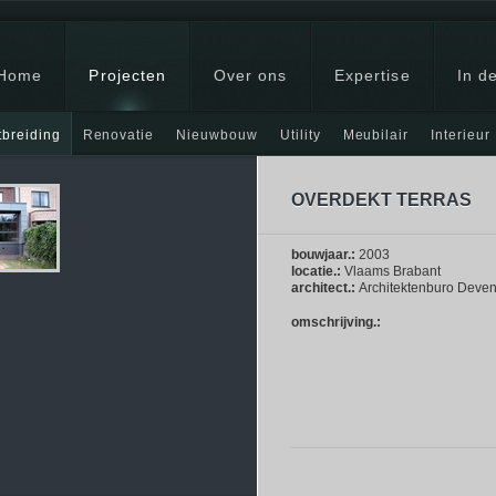
Home
Projecten
Over ons
Expertise
In de
tbreiding
Renovatie
Nieuwbouw
Utility
Meubilair
Interieur
 aanbouw
OVERDEKT TERRAS
bouwjaar.:
2003
locatie.:
Vlaams Brabant
architect.:
Architektenburo Deven
omschrijving.: